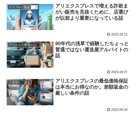
アリエクスプレスで増える詐欺ま
トラブル・返金
がい販売を見抜くために、店選び
が以前より重要になっている話
2025.08.12
90年代の浅草で経験したちょっと
アリエクの裏側とコラム
普通ではない運送屋アルバイトの
話
2025.08.07
アリエクスプレスの最低価格保証
トラブル・返金
は本当にお得なのか。差額返金の
厳しい条件の話
2025.08.04