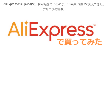
AliExpressの安さの裏で、何が起きているのか。10年買い続けて見えてきた、
アリエクの実像。