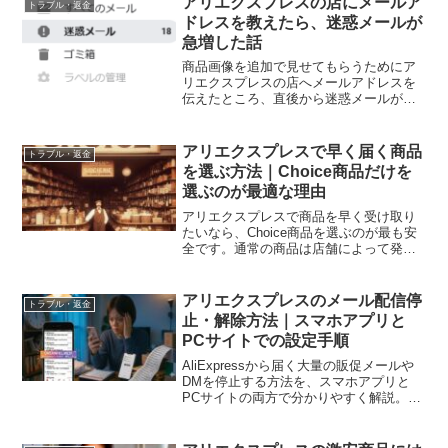
アリエクスプレスの店にメールア
トラブル・返金
ドレスを教えたら、迷惑メールが
急増した話
商品画像を追加で見せてもらうためにア
リエクスプレスの店へメールアドレスを
伝えたところ、直後から迷惑メールが大
量に届くようになった話。注文自体では
漏れないものの、店に直接教えるのは危
険で、捨てアド推奨です。
アリエクスプレスで早く届く商品
トラブル・返金
を選ぶ方法｜Choice商品だけを
選ぶのが最適な理由
アリエクスプレスで商品を早く受け取り
たいなら、Choice商品を選ぶのが最も安
全です。通常の商品は店舗によって発送
が遅く、普通郵便で1カ月ほどかかること
もあります。Choice商品が早く届きやす
い理由を解説します。
アリエクスプレスのメール配信停
トラブル・返金
止・解除方法｜スマホアプリと
PCサイトでの設定手順
AliExpressから届く大量の販促メールや
DMを停止する方法を、スマホアプリと
PCサイトの両方で分かりやすく解説。通
知設定からメール購読を開き、プロモー
ションとサービスをオフにするだけで迷
惑メールのような配信を簡単に減らせま