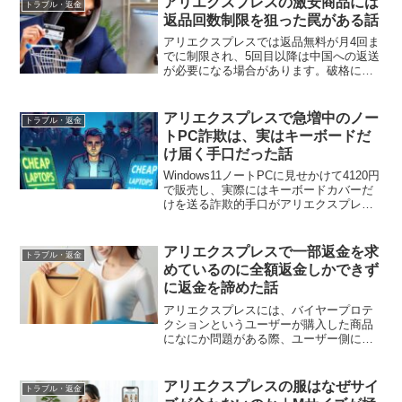
アリエクスプレスの激安商品には
トラブル・返金
す。注文通知だけ残す際の注意点や、配
返品回数制限を狙った罠がある話
信停止後も届く重要メールの扱いについ
ても整理したガイドです。
アリエクスプレスでは返品無料が月4回ま
でに制限され、5回目以降は中国への返送
が必要になる場合があります。破格に安
い商品の裏で、返品回数制限を狙うよう
な販売手法について考えます。
アリエクスプレスで急増中のノー
トラブル・返金
トPC詐欺は、実はキーボードだ
け届く手口だった話
Windows11ノートPCに見せかけて4120円
で販売し、実際にはキーボードカバーだ
けを送る詐欺的手口がアリエクスプレス
で増加中。返金制度はあるものの、月5回
以上の返金は不利になる可能性もあり、
安過ぎる商品には注意が必要です。
アリエクスプレスで一部返金を求
トラブル・返金
めているのに全額返金しかできず
に返金を諦めた話
アリエクスプレスには、バイヤープロテ
クションというユーザーが購入した商品
になにか問題がある際、ユーザー側に一
方的な損が生じないようにするシステム
がございます。商品が届かなかったり、
不良品が届いたりした場合、アリエクス
アリエクスプレスの服はなぜサイ
トラブル・返金
プレスに返金を求めれば、...