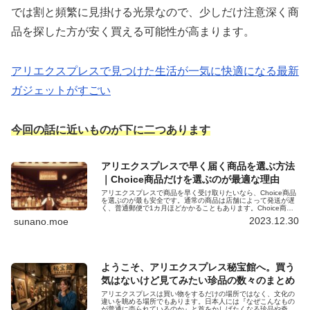
では割と頻繁に見掛ける光景なので、少しだけ注意深く商
品を探した方が安く買える可能性が高まります。
アリエクスプレスで見つけた生活が一気に快適になる最新
ガジェットがすごい
今回の話に近いものが下に二つあります
アリエクスプレスで早く届く商品を選ぶ方法
｜Choice商品だけを選ぶのが最適な理由
アリエクスプレスで商品を早く受け取りたいなら、Choice商品
を選ぶのが最も安全です。通常の商品は店舗によって発送が遅
く、普通郵便で1カ月ほどかかることもあります。Choice商品
が早く届きやすい理由を解説します。
2023.12.30
sunano.moe
ようこそ、アリエクスプレス秘宝館へ。買う
気はないけど見てみたい珍品の数々のまとめ
アリエクスプレスは買い物をするだけの場所ではなく、文化の
違いを眺める場所でもあります。日本人には『なぜこんなもの
が普通に売られているのか』と首をかしげたくなる珍品や奇妙