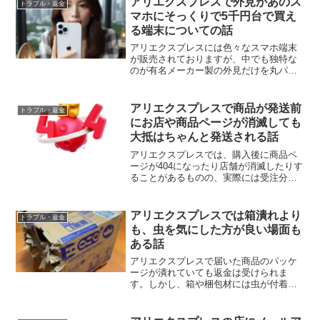
アリエクスプレスで外見があのス
トラブル・返金
マホにそっくりで5千円台で買え
る端末についての話
アリエクスプレスには色々なスマホ端末
が販売されておりますが、中でも独特な
のが有名メーカー製の外見だけを丸パク
リした端末でして、そういったものは遥
か昔のiPhone6の頃から存在します。現在
のiPhoneの価格に比べれば、iPhone6のお
アリエクスプレスで商品が発送前
トラブル・返金
値...
にお店や商品ページが消滅しても
大抵はちゃんと発送される話
アリエクスプレスでは、購入後に商品ペ
ージが404になったり店舗が消滅したりす
ることがあるものの、実際には受注分は
ほぼ発送されて届く話。権利問題で店が
消えても、購入者側は返金か配送のどち
らかで救済されます。
アリエクスプレスでは箱潰れより
トラブル・返金
も、虫を気にした方が良い場面も
ある話
アリエクスプレスで届いた商品のパッケ
ージが潰れていても返金は受けられま
す。しかし、箱や梱包材には虫が付着し
ているリスクもあるため、パッケージの
傷みよりも気にした方が良いことがあ
る、という話です。