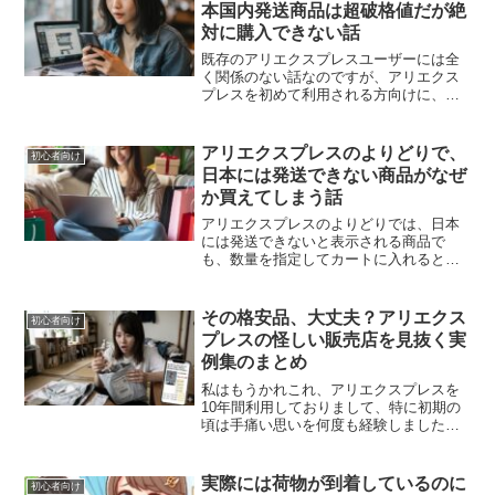
本国内発送商品は超破格値だが絶
対に購入できない話
既存のアリエクスプレスユーザーには全
く関係のない話なのですが、アリエクス
プレスを初めて利用される方向けに、初
回特典として特別な割引が行われるサー
ビスがございます。新規のお客に特別な
割引を行うのはどこのECサイトでも行わ
アリエクスプレスのよりどりで、
初心者向け
れておりますし、なにも...
日本には発送できない商品がなぜ
か買えてしまう話
アリエクスプレスのよりどりでは、日本
には発送できないと表示される商品で
も、数量を指定してカートに入れるとな
ぜか購入できる場合があります。仕組み
は不明ながら、現在使える“穴”と注意点を
まとめた話です。
その格安品、大丈夫？アリエクス
初心者向け
プレスの怪しい販売店を見抜く実
例集のまとめ
私はもうかれこれ、アリエクスプレスを
10年間利用しておりまして、特に初期の
頃は手痛い思いを何度も経験しました。
ただ、以前と比べると、現在のアリエク
スプレスは保証が充実していて、ユーザ
ーが一方的に損をすることは激減してい
実際には荷物が到着しているのに
初心者向け