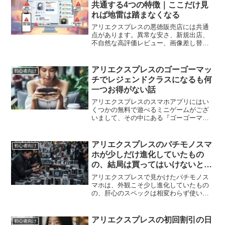
共通する4つの特徴｜ここだけ見
れば地雷は踏まなくなる
アリエクスプレスの悪徳販売店には共通
点があります。異常な安さ、新規出店、
不自然な高評価レビュー、画像差し替え
など、地雷店を避けるための4つの特徴を
解説します。
アリエクスプレスのゴーゴーマッ
初心者向け
チでレジェンドクラスになるも何
一つお得がない話
アリエクスプレスのスマホアプリにはい
くつかの無料で遊べるミニゲームがござ
いまして、その中にある『ゴーゴーマッ
チ』はなかなか面白みのあるパズルゲー
ムで、私はもうかれこれ3年くらいプレイ
している気がします。どんなゲームなの
アリエクスプレスのパチモノスマ
初心者向け
かをご存じでない方がい...
ホが少しだけ進化していたもの
の、結局は買ってはいけないと再
確認した話
アリエクスプレスで見かけたパチモノス
マホは、外観こそ少し進化していたもの
の、肝心のスペックは相変わらず使い物
にならず、結局は買ってはいけないと再
確認した話。見た目に惑わされると後悔
する実例をまとめています。
アリエクスプレスの初回割引の日
初心者向け