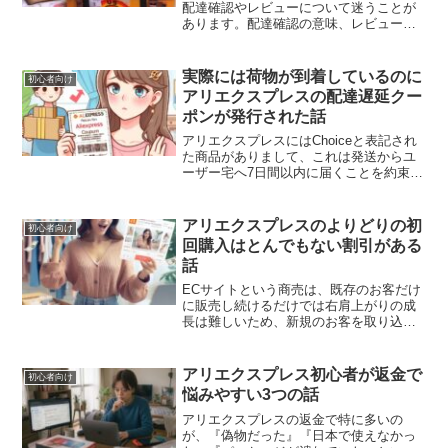
配達確認やレビューについて迷うことが
あります。配達確認の意味、レビューは
必要か、商品到着後にやっておきたいこ
とを初心者向けにまとめました。
実際には荷物が到着しているのに
初心者向け
アリエクスプレスの配達遅延クー
ポンが発行された話
アリエクスプレスにはChoiceと表記され
た商品がありまして、これは発送からユ
ーザー宅へ7日間以内に届くことを約束
し、もしも届かなった場合にはお詫びと
して次回に使える割引クーポンが貰える
ことになります。ただし、7日間以内と言
アリエクスプレスのよりどりの初
初心者向け
っても土日を除い...
回購入はとんでもない割引がある
話
ECサイトという商売は、既存のお客だけ
に販売し続けるだけでは右肩上がりの成
長は難しいため、新規のお客を取り込も
うとするのが一般的です。新規客には特
別なクーポンを発行する、あるいは、初
回限定で送料を無料にする、といった施
アリエクスプレス初心者が返金で
初心者向け
策を行い、どうにか新た...
悩みやすい3つの話
アリエクスプレスの返金で特に多いの
が、『偽物だった』『日本で使えなかっ