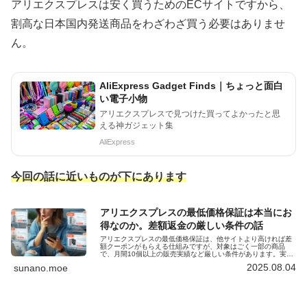
アリエクスプレスは安く買うためのECサイトですから、
割高な日本国内発送商品をわざわざ買う必要はありませ
ん。
AliExpress Gadget Finds｜ちょっと面白
い電子小物
アリエクスプレスで見つけた買ってよかったと思
える神ガジェット集
AliExpress
今回の話に近いものが下にあります
アリエクスプレスの最低価格保証は本当にお
得なのか。差額返金の厳しい条件の話
アリエクスプレスの最低価格保証は、他サイトより高ければ差
額クーポンがもらえる仕組みですが、対象はごく一部の商品
で、月間10個以上の販売実績など厳しい条件があります。実際
に使える場面は限られるという内容です。
2025.08.04
sunano.moe