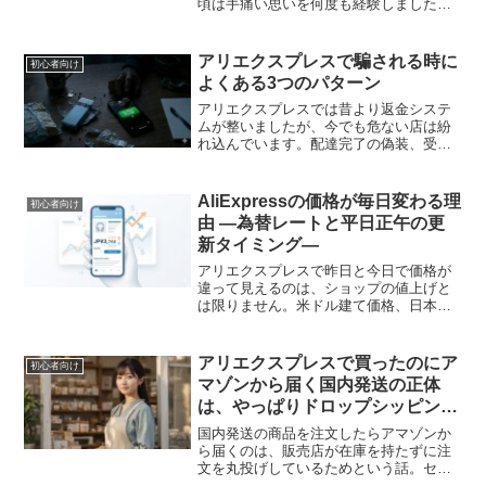
頃は手痛い思いを何度も経験しました。
ただ、以前と比べると、現在のアリエク
スプレスは保証が充実していて、ユーザ
ーが一方的に損をすることは激減してい
アリエクスプレスで騙される時に
初心者向け
ます。しかし、今でも日...
よくある3つのパターン
アリエクスプレスでは昔より返金システ
ムが整いましたが、今でも危ない店は紛
れ込んでいます。配達完了の偽装、受領
確認を急がせるメッセージ、返品送料を
使った損の押しつけなど、典型的な手口
を整理して解説します。
AliExpressの価格が毎日変わる理
初心者向け
由 ―為替レートと平日正午の更
新タイミング―
アリエクスプレスで昨日と今日で価格が
違って見えるのは、ショップの値上げと
は限りません。米ドル建て価格、日本円
表示、独自換算レート、ドル円相場の影
響による価格変動の仕組みをわかりやす
く解説します。
アリエクスプレスで買ったのにア
初心者向け
マゾンから届く国内発送の正体
は、やっぱりドロップシッピング
だった話
国内発送の商品を注文したらアマゾンか
ら届くのは、販売店が在庫を持たずに注
文を丸投げしているためという話。セー
ル時は逆にアリエクスプレスの方が安く