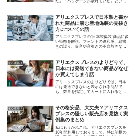
た』『パッケージが潰れていた』という3
つの疑問です。Choice商品の返金ルール
を踏まえつつ、初心者がつまずきやすい
ポイントをまとめました。
アリエクスプレスで日本製と書か
初心者向け
れた商品に潜む産地偽装の見抜き
方についての話
アリエクスプレスの“日本製偽装”商品に多
い特徴を解説。フォントの違和感、縦書
きの誤り、促音や音引きの不自然さな
ど、偽装を見抜く具体的ポイントをまと
めた話。
アリエクスプレスのよりどりで、
初心者向け
日本には発送できない商品がなぜ
か買えてしまう話
アリエクスプレスのよりどりでは、日本
には発送できないと表示される商品で
も、数量を指定してカートに入れるとな
ぜか購入できる場合があります。仕組み
は不明ながら、現在使える“穴”と注意点を
まとめた話です。
その格安品、大丈夫？アリエクス
初心者向け
プレスの怪しい販売店を見抜く実
例集のまとめ
私はもうかれこれ、アリエクスプレスを
10年間利用しておりまして、特に初期の