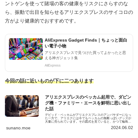
ントゲンを使って賭場の客の健康をリスクにさらすのな
ら、振動で出目を知らせるアリエクスプレスのサイコロの
方がより健康的でおすすめです。
AliExpress Gadget Finds｜ちょっと面白
い電子小物
アリエクスプレスで見つけた買ってよかったと思
える神ガジェット集
AliExpress
今回の話に近いもの
が下に二つあります
アリエクスプレスのベッカム起用で、ダビン
グ機・ファミリー・エースを鮮明に思い出し
た話
デビッド・ベッカムがアリエクスプレスのアンバサダーになっ
た一方で、アリエクには今でもベッカムの無断っぽいグッズが
大量に売られています。その図式を見ていると、かつて輪島功
一氏が広告に登場していたファミコンソフト用コピー機『ファ
2024.06.02
sunano.moe
ミリー・エース』を思い出す話です。