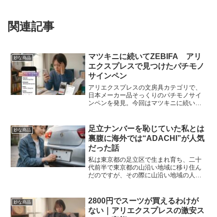
関連記事
マツキニに続いてZEBIFA アリ
妙な商品
エクスプレスで見つけたパチモノ
サインペン
アリエクスプレスの文房具カテゴリで、
日本メーカー品そっくりのパチモノサイ
ンペンを発見。今回はマツキニに続いて
見つけた、ゼブラ風のZEBIFAを取り上げ
ます。
足立ナンバーを恥じていた私とは
妙な商品
裏腹に海外では“ADACHI”が人気
だった話
私は東京都の足立区で生まれ育ち、二十
代前半で東京都の山沿い地域に移り住ん
だのですが、その際に山沿い地域の人々
にかなりの違和感を持たれたのが、車と
原付に付いたナンバープレートでした。
今の今まで足立区に居住していたのです
2800円でスーツが買えるわけが
妙な商品
から、引っ越した直後は当...
ない｜アリエクスプレスの激安ス