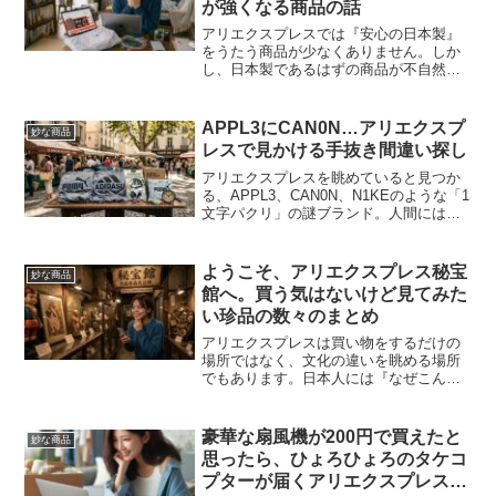
が強くなる商品の話
アリエクスプレスでは『安心の日本製』
をうたう商品が少なくありません。しか
し、日本製であるはずの商品が不自然な
ほど安く売られている時点で、そこには
大きな違和感があります。冷却スプレー
の商品画像を例に、日本語表記やバーコ
APPL3にCAN0N…アリエクスプ
妙な商品
ードまで使った“日本製らしさ”の演出を見
レスで見かける手抜き間違い探し
ていきます。
アリエクスプレスを眺めていると見つか
る、APPL3、CAN0N、N1KEのような「1
文字パクリ」の謎ブランド。人間にはす
ぐ分かるのに、なぜこんな表記が使われ
るのか。偽ブランド名の雑さと、その背
景にあるAI監視対策について考えます。
ようこそ、アリエクスプレス秘宝
妙な商品
館へ。買う気はないけど見てみた
い珍品の数々のまとめ
アリエクスプレスは買い物をするだけの
場所ではなく、文化の違いを眺める場所
でもあります。日本人には『なぜこんな
ものが普通に売られているのか』と首を
かしげたくなる珍品や奇妙な商品を、カ
テゴリー別にまとめたページです。
豪華な扇風機が200円で買えたと
妙な商品
思ったら、ひょろひょろのタケコ
プターが届くアリエクスプレスの