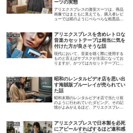
ーツの実態
アリエクスプレスの激安スーツは、商品
画像ではまともに見えても、購入者レビ
ューでは紙のようにぺらぺらな粗悪品ば
かりでした。2800円スーツの安さの裏側
を紹介します。
アリエクスプレスを含めレトロな
妙な商品
音楽カセットテープは相当に気を
付けた方が良さそうな話
現代において、音楽を聴く際に使用する
ものと言えばサブスクが主流になってお
りますが、かつてはカセットテープにて
音楽を聴く時代が結構長く続き、それは
90年代くらいまではかなり身近な存在で
した。特に車で音楽を聴く際にはレコー
昭和のレンタルビデオ店を思い出
妙な商品
ドやCDからカセットテ...
す海賊版ブルーレイが売られてい
た話
昭和末期のレンタルビデオ店で当たり前
のように行われていたダビング。その記
憶がよみがえるほど、アリエクスプレス
に海賊版ブルーレイが堂々と並び始めま
した。Netflix独占作品まで円盤化されて
いる異様さに妙な気分にさせられる話で
アリエクスプレスで日本製を必死
妙な商品
す。
にアピールすればするほど違和感