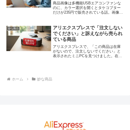
新手の罠の話
商品画像は多機能USBエアコンファンな
のに、カラー選択を開くとタケコプター
だけが235円で販売されている話。画像と
価格でユーザーを誘導する新手の手口が
アリエクスプレスに存在し、格安商品に
は注意が必要です。
アリエクスプレスで「注文しない
妙な商品
でください」と訴えながら売られ
ている商品
アリエクスプレスで、「この商品は在庫
がないので、注文しないでください」と
表示されたミニPCを見つけました。在庫
切れを訴えながら販売中という、なんと
も怪しい商品ページについて書いていま
す。
ホーム
妙な商品