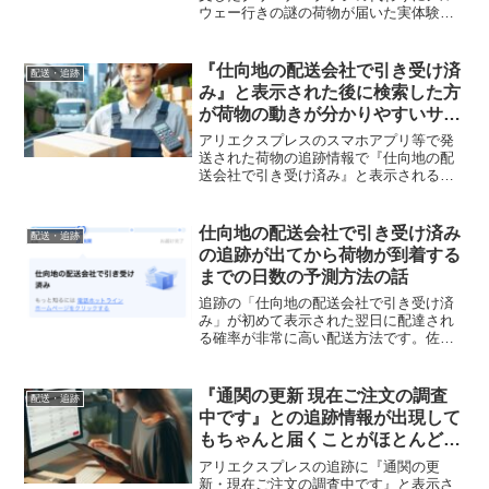
ウェー行きの謎の荷物が届いた実体験。
倉庫での取り違えと返金対応について書
いています。
『仕向地の配送会社で引き受け済
配送・追跡
み』と表示された後に検索した方
が荷物の動きが分かりやすいサイ
トがある話
アリエクスプレスのスマホアプリ等で発
送された荷物の追跡情報で『仕向地の配
送会社で引き受け済み』と表示される
と、中国からの荷物は確実に日本へ届い
た状態になります。ただし、この追跡情
報が出現したとしても、荷物がアリエク
仕向地の配送会社で引き受け済み
配送・追跡
スプレスユーザー宅へ届けら...
の追跡が出てから荷物が到着する
までの日数の予測方法の話
追跡の「仕向地の配送会社で引き受け済
み」が初めて表示された翌日に配達され
る確率が非常に高い配送方法です。佐川
以外の業者が増えた現状と注意点をまと
めた話です。
『通関の更新 現在ご注文の調査
配送・追跡
中です』との追跡情報が出現して
もちゃんと届くことがほとんどな
話
アリエクスプレスの追跡に『通関の更
新・現在ご注文の調査中です』と表示さ