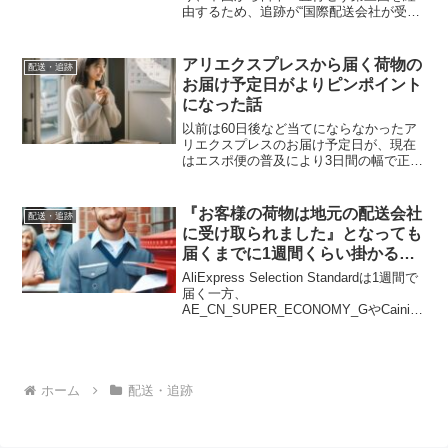
由するため、追跡が“国際配送会社が受け
取りました”で止まる話。紛失ではなく時
間がかかるだけで、発送から3週間ほどで
日本郵便が配達してくれます。
アリエクスプレスから届く荷物の
配送・追跡
お届け予定日がよりピンポイント
になった話
以前は60日後など当てにならなかったア
リエクスプレスのお届け予定日が、現在
はエスポ便の普及により3日間の幅で正確
に届くようになった話。税関処理も含め
て予測精度が大幅に向上し、荷物を待つ
ストレスが減りました。
『お客様の荷物は地元の配送会社
配送・追跡
に受け取られました』となっても
届くまでに1週間くらい掛かるこ
ともある話
AliExpress Selection Standardは1週間で
届く一方、
AE_CN_SUPER_ECONOMY_GやCainiao
Super Economy Globalは日本郵便の配達
遅延の影響で“地元の配送会社に受け取ら
れました”から届くまで最長1週間かかる
話。荷物は紛失ではなく郵便局で足止め
されているだけです。
ホーム
配送・追跡