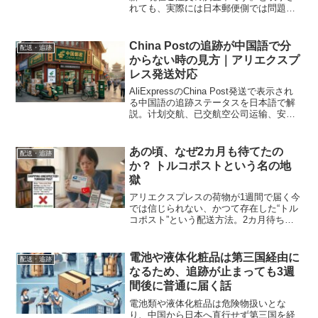
れても、実際には日本郵便側では問題な
く荷物が動いていることが多い話。国際e
パケットライトで特に出やすいエラー表
示で、放っておけば普通に届きます。
China Postの追跡が中国語で分
配送・追跡
からない時の見方｜アリエクスプ
レス発送対応
AliExpressのChina Post発送で表示され
る中国語の追跡ステータスを日本語で解
説。计划交航、已交航空公司运输、安检
退回などの意味を分かりやすくまとめま
した。
あの頃、なぜ2カ月も待てたの
配送・追跡
か？ トルコポストという名の地
獄
アリエクスプレスの荷物が1週間で届く今
では信じられない、かつて存在した“トル
コポスト”という配送方法。2カ月待ちも
当たり前だった地獄の物流を振り返りま
す。
電池や液体化粧品は第三国経由に
配送・追跡
なるため、追跡が止まっても3週
間後に普通に届く話
電池類や液体化粧品は危険物扱いとな
り、中国から日本へ直行せず第三国を経