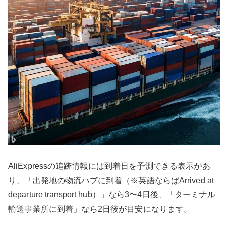
AliExpressの追跡情報には到着日を予測できる表示があ
り、「出発地の物流ハブに到着（※英語ならばArrived at
departure transport hub）」なら3〜4日後、「ターミナル
輸送事業所に到着」なら2日後が目安になります。