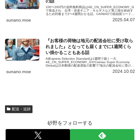
の話
100〜200円の送料無料商品はAE_CN_SUPER_ECONOMY_G
で発送され、台湾・赤道ギニア・キルギスなど第三国を経由す
るため到着まで2〜4週間かかる話。CAINIAOで経由国コードを
調べれば、おおよその到着時期が分かります。
2025.04.07
sunano.moe
『お客様の荷物は地元の配送会社に受け取ら
れました』となっても届くまでに1週間くら
い掛かることもある話
AliExpress Selection Standardは1週間で届く一方、
AE_CN_SUPER_ECONOMY_GやCainiao Super Economy
Globalは日本郵便の配達遅延の影響で“地元の配送会社に受け取
られました”から届くまで最長1週間かかる話。荷物は紛失では
2024.10.02
sunano.moe
なく郵便局で足止めされているだけです。
配送・追跡
砂野をフォローする