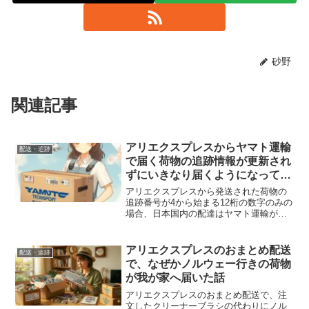
砂野
関連記事
アリエクスプレスからヤマト運輸
配送・追跡
で届く荷物の追跡情報が更新され
ずにいきなり届くようになってい
る話
アリエクスプレスから発送された荷物の
追跡番号が4から始まる12桁の数字のみの
場合、日本国内の配達はヤマト運輸が行
ってくれることが非常に多くなっており
ます。この4から始まる12桁の数字の追跡
番号の荷物の中国からの足取りは、中国
アリエクスプレスのおまとめ配送
配送・追跡
→関西空港でヤマ...
で、なぜかノルウェー行きの荷物
が我が家へ届いた話
アリエクスプレスのおまとめ配送で、注
文したクリーナーブラシの代わりにノル