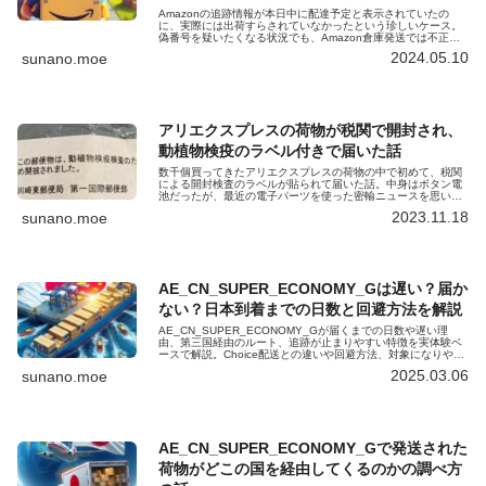
Amazonの追跡情報が本日中に配達予定と表示されていたの
に、実際には出荷すらされていなかったという珍しいケース。
偽番号を疑いたくなる状況でも、Amazon倉庫発送では不正は
起こりにくく、今回は単なる表示バグだったという内容です。
2024.05.10
sunano.moe
アリエクスプレスの荷物が税関で開封され、
動植物検疫のラベル付きで届いた話
数千個買ってきたアリエクスプレスの荷物の中で初めて、税関
による開封検査のラベルが貼られて届いた話。中身はボタン電
池だったが、最近の電子パーツを使った密輸ニュースを思い出
し、チェックされた理由に妙な納得感がありました。
2023.11.18
sunano.moe
AE_CN_SUPER_ECONOMY_Gは遅い？届か
ない？日本到着までの日数と回避方法を解説
AE_CN_SUPER_ECONOMY_Gが届くまでの日数や遅い理
由、第三国経由のルート、追跡が止まりやすい特徴を実体験ベ
ースで解説。Choice配送との違いや回避方法、対象になりやす
い安価な商品と注意点もまとめた初心者向けガイドです。待た
2025.03.06
sunano.moe
されやすい配送の仕組みを事前に知りたい人向けです。詳しく
知りたい場合に役立ちます。
AE_CN_SUPER_ECONOMY_Gで発送された
荷物がどこの国を経由してくるのかの調べ方