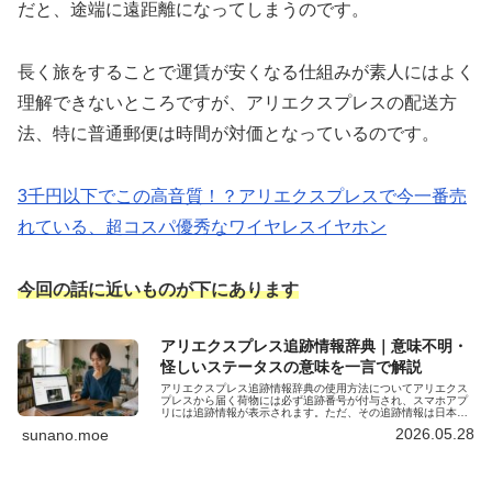
だと、途端に遠距離になってしまうのです。
長く旅をすることで運賃が安くなる仕組みが素人にはよく
理解できないところですが、アリエクスプレスの配送方
法、特に普通郵便は時間が対価となっているのです。
3千円以下でこの高音質！？アリエクスプレスで今一番売
れている、超コスパ優秀なワイヤレスイヤホン
今回の話に近いものが下にあります
アリエクスプレス追跡情報辞典｜意味不明・
怪しいステータスの意味を一言で解説
アリエクスプレス追跡情報辞典の使用方法についてアリエクス
プレスから届く荷物には必ず追跡番号が付与され、スマホアプ
リには追跡情報が表示されます。ただ、その追跡情報は日本語
で表記されていても、独特な表現が多く、そのままの意味で捉
2026.05.28
sunano.moe
えると誤認しかね…