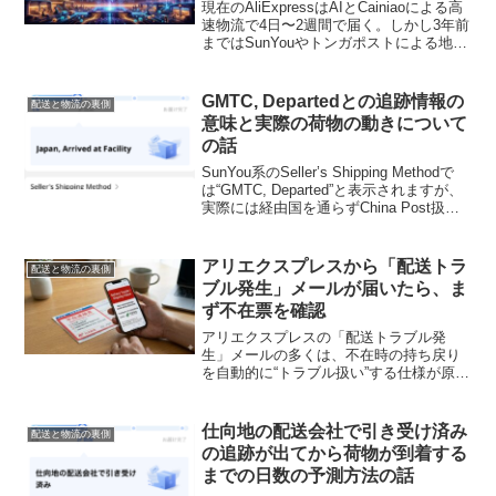
現在のAliExpressはAIとCainiaoによる高
速物流で4日〜2週間で届く。しかし3年前
まではSunYouやトンガポストによる地獄
の遅延が当たり前だった。UPUの抜け穴
を使った南太平洋経由の異常ルートか
ら、AI最適化された現在の配送網までを
GMTC, Departedとの追跡情報の
配送と物流の裏側
詳しく解説。
意味と実際の荷物の動きについて
の話
SunYou系のSeller’s Shipping Methodで
は“GMTC, Departed”と表示されますが、
実際には経由国を通らずChina Post扱い
で日本へ直行することも多い話。追跡が
10日止まっても正常で、Japan到着の更
新まで待つのが安心です。
アリエクスプレスから「配送トラ
配送と物流の裏側
ブル発生」メールが届いたら、ま
ず不在票を確認
アリエクスプレスの「配送トラブル発
生」メールの多くは、不在時の持ち戻り
を自動的に“トラブル扱い”する仕様が原
因。実際には荷物に問題がないケースが
ほとんどで、深刻なトラブルではないこ
とが多い理由を解説します。
仕向地の配送会社で引き受け済み
配送と物流の裏側
の追跡が出てから荷物が到着する
までの日数の予測方法の話