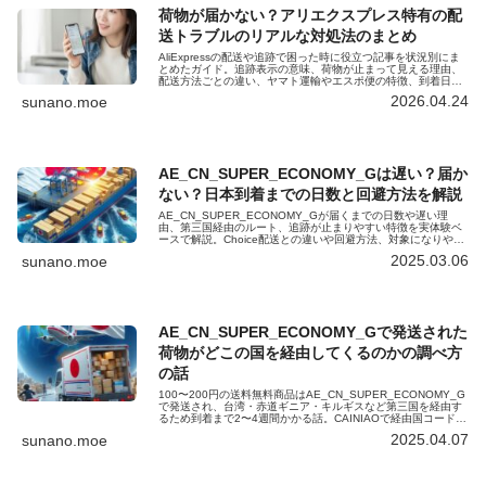
荷物が届かない？アリエクスプレス特有の配
送トラブルのリアルな対処法のまとめ
AliExpressの配送や追跡で困った時に役立つ記事を状況別にま
とめたガイド。追跡表示の意味、荷物が止まって見える理由、
配送方法ごとの違い、ヤマト運輸やエスポ便の特徴、到着日を
予測する考え方、トラブル時の確認ポイントなどを整理し、不
2026.04.24
sunano.moe
安を減らしながら荷物の流れを理解できるよう構成していま
す。
AE_CN_SUPER_ECONOMY_Gは遅い？届か
ない？日本到着までの日数と回避方法を解説
AE_CN_SUPER_ECONOMY_Gが届くまでの日数や遅い理
由、第三国経由のルート、追跡が止まりやすい特徴を実体験ベ
ースで解説。Choice配送との違いや回避方法、対象になりやす
い安価な商品と注意点もまとめた初心者向けガイドです。待た
2025.03.06
sunano.moe
されやすい配送の仕組みを事前に知りたい人向けです。詳しく
知りたい場合に役立ちます。
AE_CN_SUPER_ECONOMY_Gで発送された
荷物がどこの国を経由してくるのかの調べ方
の話
100〜200円の送料無料商品はAE_CN_SUPER_ECONOMY_G
で発送され、台湾・赤道ギニア・キルギスなど第三国を経由す
るため到着まで2〜4週間かかる話。CAINIAOで経由国コードを
調べれば、おおよその到着時期が分かります。
2025.04.07
sunano.moe