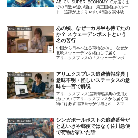
AE_CN_SUPER_ECONOMY_Gが届くま
での日数や遅い理由、第三国経由のルー
ト、追跡が止まりやすい特徴を実体験ベ
ースで解説。Choice配送との違いや回避
方法、対象になりやすい安価な商品と注
意点もまとめた初心者向けガイドです。
あの頃、なぜ一カ月半も待てたの
配送と物流の裏側
待たされやすい配送の仕組みを事前に知
か？ スウェーデンポストという
りたい人向けです。詳しく知りたい場合
名の苦行
に役立ちます。
中国から日本へ送る荷物なのに、なぜか
北欧スウェーデンを経由して届く――。
アリエクスプレスの「スウェーデンポス
ト」がなぜ遅かったのか、当時の配送事
情とともに振り返ります。
アリエクスプレス追跡情報辞典｜
配送と物流の裏側
意味不明・怪しいステータスの意
味を一言で解説
アリエクスプレス追跡情報辞典の使用方
法についてアリエクスプレスから届く荷
物には必ず追跡番号が付与され、スマホ
アプリには追跡情報が表示されます。た
だ、その追跡情報は日本語で表記されて
いても、独特な表現が多く、そのままの
シンガポールポストの追跡番号だ
配送と物流の裏側
意味で捉えると誤認しかね...
と思いきや郵便ではなく佐川急便
で荷物が届いた話