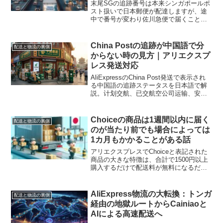
末尾SGの追跡番号は本来シンガポールポ
スト扱いで日本郵便が配達しますが、途
中で番号が変わり佐川急便で届くことが
ある話。郵便局で追跡できない場合は佐
川に切り替わっている可能性が高く、ス
マートクラブ登録が唯一の手掛かりにな
China Postの追跡が中国語で分
配送と物流の裏側
ります。
からない時の見方｜アリエクスプ
レス発送対応
AliExpressのChina Post発送で表示され
る中国語の追跡ステータスを日本語で解
説。计划交航、已交航空公司运输、安检
退回などの意味を分かりやすくまとめま
した。
Choiceの商品は1週間以内に届く
配送と物流の裏側
のが当たり前でも場合によっては
1カ月もかかることがある話
アリエクスプレスでChoiceと表記された
商品の大きな特徴は、合計で1500円以上
購入するだけで配送料が無料になるだけ
でなく、ほぼほぼ1週間以内に届いてしま
う素早い配送方法が使用されることにあ
ります。現在のアリエクスプレスでは、
AliExpress物流の大転換：トンガ
配送と物流の裏側
Choice...
経由の地獄ルートからCainiaoと
AIによる高速配送へ