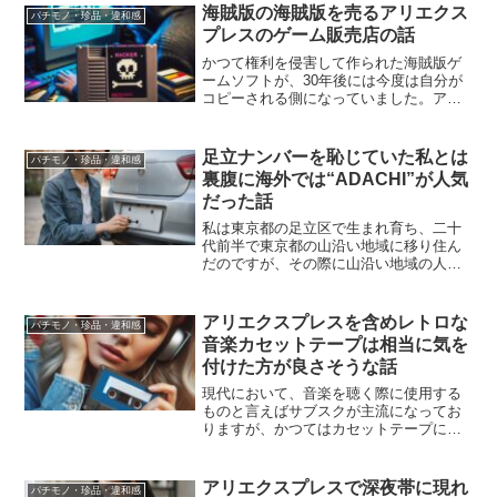
テゴリー別にまとめたページです。
海賊版の海賊版を売るアリエクス
パチモノ・珍品・違和感
プレスのゲーム販売店の話
かつて権利を侵害して作られた海賊版ゲ
ームソフトが、30年後には今度は自分が
コピーされる側になっていました。アリ
エクスプレスで売られているのは、レア
化した海賊版ソフトの偽物という、かな
りややこしい商品です。
足立ナンバーを恥じていた私とは
パチモノ・珍品・違和感
裏腹に海外では“ADACHI”が人気
だった話
私は東京都の足立区で生まれ育ち、二十
代前半で東京都の山沿い地域に移り住ん
だのですが、その際に山沿い地域の人々
にかなりの違和感を持たれたのが、車と
原付に付いたナンバープレートでした。
今の今まで足立区に居住していたのです
アリエクスプレスを含めレトロな
パチモノ・珍品・違和感
から、引っ越した直後は当...
音楽カセットテープは相当に気を
付けた方が良さそうな話
現代において、音楽を聴く際に使用する
ものと言えばサブスクが主流になってお
りますが、かつてはカセットテープにて
音楽を聴く時代が結構長く続き、それは
90年代くらいまではかなり身近な存在で
した。特に車で音楽を聴く際にはレコー
アリエクスプレスで深夜帯に現れ
パチモノ・珍品・違和感