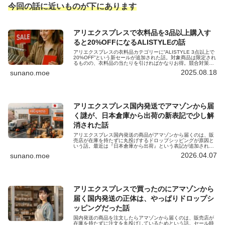
今回の話に近いものが下にあります
アリエクスプレスで衣料品を3品以上購入す
ると20%OFFになるALISTYLEの話
アリエクスプレスの衣料品カテゴリーに“ALISTYLE 3点以上で
20%OFF”という新セールが追加された話。対象商品は限定され
るものの、衣料品の当たりを引ければかなりお得。競合対策と
も思えるテコ入れが始まっています。
2025.08.18
sunano.moe
アリエクスプレス国内発送でアマゾンから届
く謎が、日本倉庫から出荷の新表記で少し解
消された話
アリエクスプレス国内発送の商品がアマゾンから届くのは、販
売店が在庫を持たずに丸投げするドロップシッピングが原因と
いう話。最近は『日本倉庫から出荷』という表記が追加され、
どれが丸投げ品か判別しやすくなりました。
2026.04.07
sunano.moe
アリエクスプレスで買ったのにアマゾンから
届く国内発送の正体は、やっぱりドロップシ
ッピングだった話
国内発送の商品を注文したらアマゾンから届くのは、販売店が
在庫を持たずに注文を丸投げしているためという話。セール時