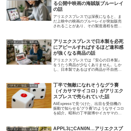
ドやCDからカセットテ...
る公開中映画の海賊版ブルーレイ
の話
アリエクスプレスでは深夜になると、ま
だ上映中の映画のブルーレイが突如販売
されることがあり、その製造過程を想像
すると笑えない話。コピー品文化の中で
も特に生々しい領域に踏み込んだ例を紹
介します。
アリエクスプレスで日本製を必死
パチモノ・珍品・違和感
にアピールすればするほど違和感
が強くなる商品の話
アリエクスプレスでは『安心の日本製』
をうたう商品が少なくありません。しか
し、日本製であるはずの商品が不自然な
ほど安く売られている時点で、そこには
大きな違和感があります。冷却スプレー
の商品画像を例に、日本語表記やバーコ
丁半で無敵になれそうなグラ賽
パチモノ・珍品・違和感
ードまで使った“日本製らしさ”の演出を見
（イカサマサイコロ）がアリエク
ていきます。
スプレスで売られていた話
AliExpressで見つけた、出目を受信機の
振動で知らせる“グラ賽”のようなサイコロ
を紹介。昭和の丁半賭博やイカサマの逸
話も交えつつ、現代的な仕組みで売られ
る怪しい商品の正体を面白く掘り下げた
記事です
APPL3にCAN0N…アリエクスプ
パチモノ・珍品・違和感