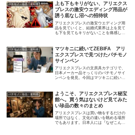
上も下もキリがない、アリエクス
パチモノ・珍品・違和感
プレスの激安ウエディング用品が
誘う底なし沼への招待状
アリエクスプレスの激安ウエディング用
品を見ていくと、結婚式業界は上を見て
も下を見てもキリがないことを痛感しま
す。ドレス、タキシード、指輪、ティア
ラ、ベールまで破格で揃う一方、その品
質不安は底なし沼級です。
マツキニに続いてZEBIFA アリ
パチモノ・珍品・違和感
エクスプレスで見つけたパチモノ
サインペン
アリエクスプレスの文房具カテゴリで、
日本メーカー品そっくりのパチモノサイ
ンペンを発見。今回はマツキニに続いて
見つけた、ゼブラ風のZEBIFAを取り上げ
ます。
ようこそ、アリエクスプレス秘宝
パチモノ・珍品・違和感
館へ。買う気はないけど見てみた
い珍品の数々のまとめ
アリエクスプレスは買い物をするだけの
場所ではなく、文化の違いを眺める場所
でもあります。日本人には『なぜこんな
ものが普通に売られているのか』と首を
かしげたくなる珍品や奇妙な商品を、カ