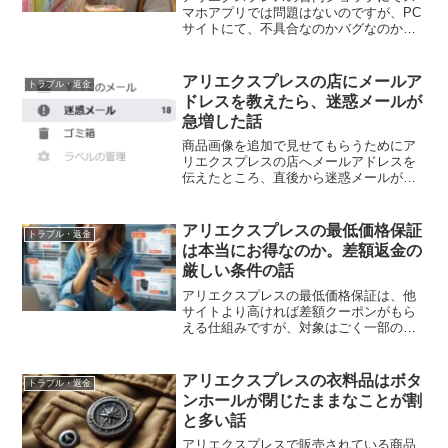
マホアプリでは問題はないのですが、PC
サイトにて、不具合なのかバグなのか、
ここ1週間ほど購入ができないエラーが発
生しております。しかし、PCサイトでも
ちゃんと購入できる方法はございます。
アリエクスプレスの店にメールア
トラブル・返金
PCサイトの百円シ...
ドレスを教えたら、迷惑メールが
急増した話
商品画像を追加で見せてもらうためにア
リエクスプレスの店へメールアドレスを
伝えたところ、直後から迷惑メールが大
量に届くようになった話。注文自体では
漏れないものの、店に直接教えるのは危
険で、捨てアド推奨です。
アリエクスプレスの最低価格保証
トラブル・返金
は本当にお得なのか。差額返金の
厳しい条件の話
アリエクスプレスの最低価格保証は、他
サイトより高ければ差額クーポンがもら
える仕組みですが、対象はごく一部の商
品で、月間10個以上の販売実績など厳し
い条件があります。実際に使える場面は
限られるという内容です。
アリエクスプレスの衣料品はボタ
トラブル・返金
ンホールが閉じたままなことが割
と多い話
アリエクスプレスで販売されている商品