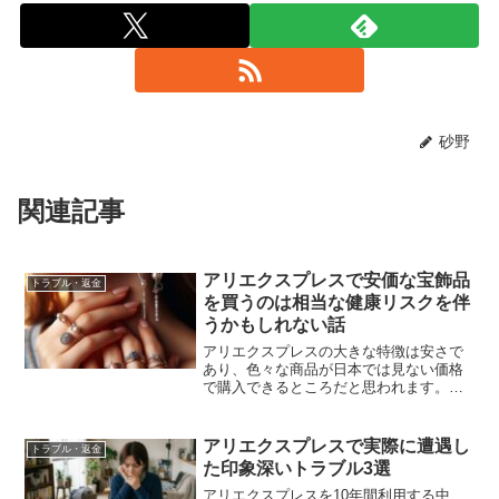
砂野
関連記事
アリエクスプレスで安価な宝飾品
トラブル・返金
を買うのは相当な健康リスクを伴
うかもしれない話
アリエクスプレスの大きな特徴は安さで
あり、色々な商品が日本では見ない価格
で購入できるところだと思われます。し
かし、安いのには何らかの理由があるは
ずで、購入する商品によっては健康的な
リスクが存在するかもしれないのが今回
アリエクスプレスで実際に遭遇し
トラブル・返金
のお話です。先日、インタ...
た印象深いトラブル3選
アリエクスプレスを10年間利用する中