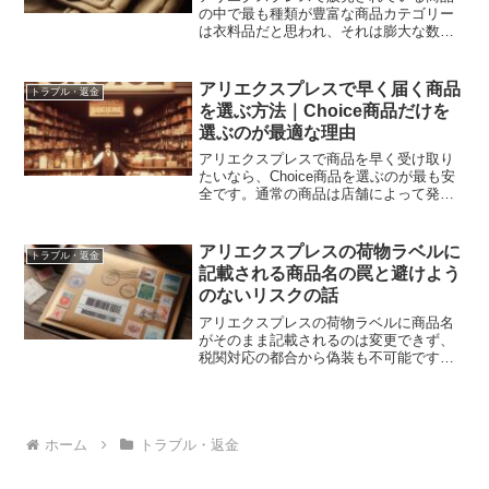
の中で最も種類が豊富な商品カテゴリー
は衣料品だと思われ、それは膨大な数の
様々な衣料品が安価で売られておりま
す。種類が豊富であるということは、選
びやすい利点がある反面、とんでもない
アリエクスプレスで早く届く商品
トラブル・返金
クオリティの商品が平気で売...
を選ぶ方法｜Choice商品だけを
選ぶのが最適な理由
アリエクスプレスで商品を早く受け取り
たいなら、Choice商品を選ぶのが最も安
全です。通常の商品は店舗によって発送
が遅く、普通郵便で1カ月ほどかかること
もあります。Choice商品が早く届きやす
い理由を解説します。
アリエクスプレスの荷物ラベルに
トラブル・返金
記載される商品名の罠と避けよう
のないリスクの話
アリエクスプレスの荷物ラベルに商品名
がそのまま記載されるのは変更できず、
税関対応の都合から偽装も不可能です。
実際に届いた相談メールをもとに、商品
名を変えたいという要望がなぜ現実的で
ないのか、物流の仕組みとリスクを解説
します。
ホーム
トラブル・返金