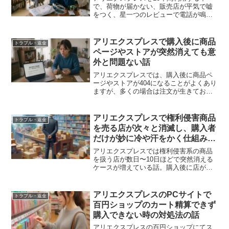
で、荷物が届かない、販売店が平気で嘘
をつく、星一つのレビューで電話が鳴り
続けるなど、印象深いトラブルを何度も
経験しました。今回はその中から特に強
烈だった3つを紹介します。
アリエクスプレスで購入後に商品
トラブル・返金
ページやストアが突然消えても意
外と問題ない話
アリエクスプレスでは、購入後に商品ペ
ージやストアが404になることがよくあり
ますが、多くの場合は注文が生きており
普通に発送されます。権利問題で店が消
えても、注文は処理され、返金制度も整
っているため心配はいらないという話で
アリエクスプレスで権利侵害商品
トラブル・返金
す。
を売る店が次々と消滅し、購入者
だけが妙に冷や汗をかく仕組みに
なっていた話
アリエクスプレスでは権利侵害系の商品
を扱う店が数日〜10日ほどで突然消える
ケースが増えている話。購入後に店が消
えると焦るが、返金申請すればほぼ全面
勝訴で全額戻るため、慌てる必要はあり
ません。
アリエクスプレスのPCサイトで
トラブル・返金
百円ショップのカート精算できず
購入できない時の対処法の話
アリエクスプレスの百円ショップにてス