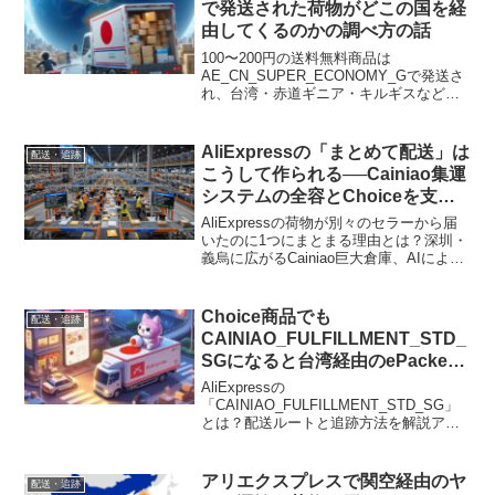
で発送された荷物がどこの国を経
由してくるのかの調べ方の話
100〜200円の送料無料商品は
AE_CN_SUPER_ECONOMY_Gで発送さ
れ、台湾・赤道ギニア・キルギスなど第
三国を経由するため到着まで2〜4週間か
かる話。CAINIAOで経由国コードを調べ
れば、おおよその到着時期が分かりま
AliExpressの「まとめて配送」は
配送・追跡
す。
こうして作られる──Cainiao集運
システムの全容とChoiceを支え
る巨大物流の正体
AliExpressの荷物が別々のセラーから届
いたのに1つにまとまる理由とは？深圳・
義烏に広がるCainiao巨大倉庫、AIによる
宛先マッチング、ロボットと人間の協調
作業まで、Choice配送を支える集運シス
テムの全貌を解説します。
Choice商品でも
配送・追跡
CAINIAO_FULFILLMENT_STD_
SGになると台湾経由のePacket
で届き、時間がかかる話
AliExpressの
「CAINIAO_FULFILLMENT_STD_SG」
とは？配送ルートと追跡方法を解説アリ
エクスプレスのChoice商品とよりどり
は、高確率でエスポ便が使われますが、
『CAINIAO_FULFILLMENT_STD_...
アリエクスプレスで関空経由のヤ
配送・追跡