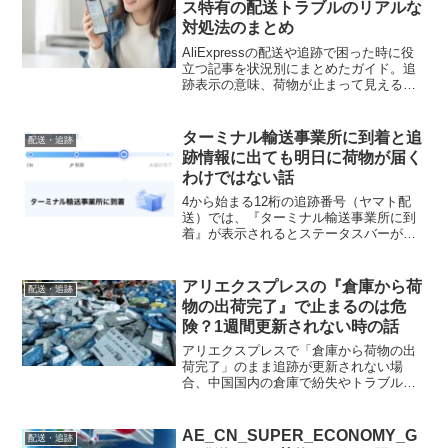
ス特有の配送トラブルのリアルな
対処法のまとめ
AliExpressの配送や追跡で困った時に役
立つ記事を状況別にまとめたガイド。追
跡表示の意味、荷物が止まって見える理
由、配送方法ごとの違い、ヤマト運輸や
エスポ便の特徴、到着日を予測する考え
方、トラブル時の確認ポイントなどを整
ターミナル輸送事業所に到着と追
配送・追跡
理し、不安を減らしながら荷物の流れを
跡情報に出ても明日に荷物が届く
理解できるよう構成しています。
わけではない話
4から始まる12桁の追跡番号（ヤマト配
送）では、『ターミナル輸送事業所に到
着』が表示されるとステータスバーが最
寄り市町村を超えるものの、実際にはま
だ税関手続きが残っており到着まで2〜5
日かかる話。紛らわしい追跡表示の注意
アリエクスプレスの『倉庫から荷
配送・追跡
点です。
物の出荷完了』で止まるのは危
険？1週間更新されない時の話
アリエクスプレスで「倉庫から荷物の出
荷完了」のまま追跡が更新されない場
合、中国国内の倉庫で紛失やトラブルが
起きている可能性があります。税関遅延
とは異なり、1週間以上停滞するケースは
経験上ほぼ紛失。返金までの流れと注意
AE_CN_SUPER_ECONOMY_G
配送・追跡
点をまとめた話です。