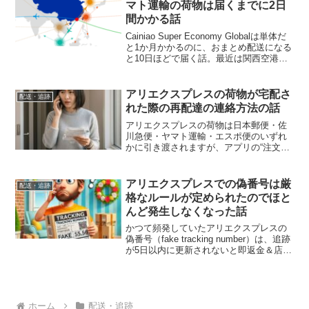
マト運輸の荷物は届くまでに2日
間かかる話
Cainiao Super Economy Globalは単体だ
と1か月かかるのに、おまとめ配送になる
と10日ほどで届く話。最近は関西空港で
ヤマト運輸に引き渡されても翌日ではな
く翌々日に届くことが増えており、到着
タイミングが変化しています。
アリエクスプレスの荷物が宅配さ
配送・追跡
れた際の再配達の連絡方法の話
アリエクスプレスの荷物は日本郵便・佐
川急便・ヤマト運輸・エスポ便のいずれ
かに引き渡されますが、アプリの“注文の
追跡”から配送業者名と連絡先を確認でき
る話。置き配が多いものの、必要ならこ
こから問い合わせが可能です。
アリエクスプレスでの偽番号は厳
配送・追跡
格なルールが定められたのでほと
んど発生しなくなった話
かつて頻発していたアリエクスプレスの
偽番号（fake tracking number）は、追跡
が5日以内に更新されないと即返金＆店舗
に重いペナルティが科されるルール改正
により激減した話。現在は遭遇する確率
が大幅に下がっています。
ホーム
配送・追跡