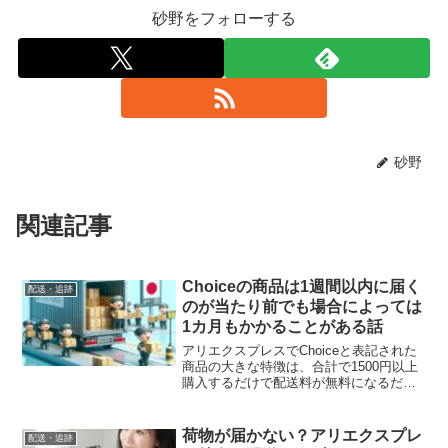
砂野をフォローする
砂野
関連記事
Choiceの商品は1週間以内に届く
配送・追跡
のが当たり前でも場合によっては
1カ月もかかることがある話
アリエクスプレスでChoiceと表記された
商品の大きな特徴は、合計で1500円以上
購入するだけで配送料が無料になるだけ
でなく、ほぼほぼ1週間以内に届いてしま
う素早い配送方法が使用されることにあ
ります。現在のアリエクスプレスでは、
荷物が届かない？アリエクスプレ
配送・追跡
Choice...