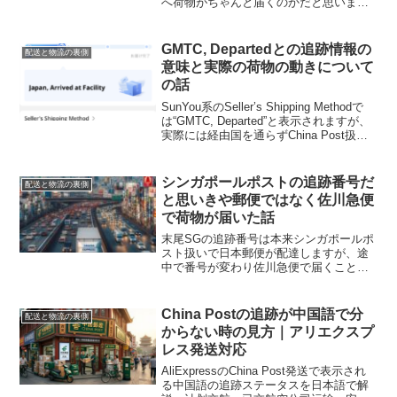
へ荷物がちゃんと届くのかだと思いま
す。確かに、アリエクスプレスで注文し
た商品は基本的に中国国内から発送さ
れ、いくつかの配送業者さんの手に渡り
GMTC, Departedとの追跡情報の
配送と物流の裏側
ながら日本のユーザー宅へ届け...
意味と実際の荷物の動きについて
の話
SunYou系のSeller’s Shipping Methodで
は“GMTC, Departed”と表示されますが、
実際には経由国を通らずChina Post扱い
で日本へ直行することも多い話。追跡が
10日止まっても正常で、Japan到着の更
新まで待つのが安心です。
シンガポールポストの追跡番号だ
配送と物流の裏側
と思いきや郵便ではなく佐川急便
で荷物が届いた話
末尾SGの追跡番号は本来シンガポールポ
スト扱いで日本郵便が配達しますが、途
中で番号が変わり佐川急便で届くことが
ある話。郵便局で追跡できない場合は佐
川に切り替わっている可能性が高く、ス
マートクラブ登録が唯一の手掛かりにな
China Postの追跡が中国語で分
配送と物流の裏側
ります。
からない時の見方｜アリエクスプ
レス発送対応
AliExpressのChina Post発送で表示され
る中国語の追跡ステータスを日本語で解