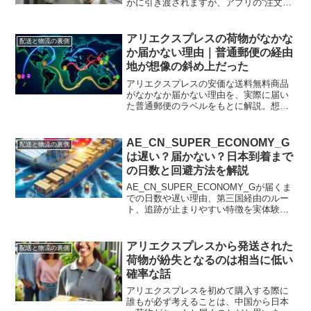
かに引き渡されますが、アプリの“注文の
追跡”から配送業者名と連絡先を確認でき
る話。置き配が多いものの、必要ならこ
こから問い合わせが可能です。
アリエクスプレスの荷物がなかな
配送と物流の裏側
か届かない理由｜普通郵便の経由
地が想像の斜め上だった
アリエクスプレスの安価な送料無料商品
がなかなか届かない理由を、実際に届い
た普通郵便のラベルをもとに解説。想像
の斜め上を行く経由地と配送ルートを紹
介します。
AE_CN_SUPER_ECONOMY_G
配送と物流の裏側
は遅い？届かない？日本到着まで
の日数と回避方法を解説
AE_CN_SUPER_ECONOMY_Gが届くま
での日数や遅い理由、第三国経由のルー
ト、追跡が止まりやすい特徴を実体験ベ
ースで解説。Choice配送との違いや回避
方法、対象になりやすい安価な商品と注
意点もまとめた初心者向けガイドです。
アリエクスプレスから発送された
配送と物流の裏側
待たされやすい配送の仕組みを事前に知
荷物が紛失となるのは相当に低い
りたい人向けです。詳しく知りたい場合
確率な話
に役立ちます。
アリエクスプレスを初めて購入する際に
誰もが必ず考えることは、中国から日本