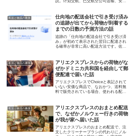
説。计划交航、已交航空公司运输、安检
退回などの意味を分かりやすくまとめま
した。
仕向地の配送会社で引き受け済み
配送と物流の裏側
の追跡が出てから荷物が到着する
までの日数の予測方法の話
追跡の「仕向地の配送会社で引き受け済
み」が初めて表示された翌日に配達され
る確率が非常に高い配送方法です。佐川
以外の業者が増えた現状と注意点をまと
めた話です。
アリエクスプレスからの荷物がな
配送と物流の裏側
ぜかドミニカ共和国を経由して郵
便配達で届いた話
アリエクスプレスでChoiceと表記されて
いない安価な商品で、なおかつ、送料無
料で販売されている場合、使われる配送
方法は超高確率で普通郵便が用いられ、
ユーザーの元へ届くまでには相当な時間
を要すことになります。日本国内から海
アリエクスプレスのおまとめ配送
配送と物流の裏側
外へ普通郵便で郵送...
で、なぜかノルウェー行きの荷物
が我が家へ届いた話
アリエクスプレスのおまとめ配送で、注
文したクリーナーブラシの代わりにノル