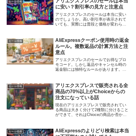
アリエクスプレスのセールは本当
セール情報
に安い？割引率の見方と注意点
アリエクスプレスのセールは本当に安い
のでしょうか。高い割引率が表示されて
いても、実際には普段と価格が変わらな
い商品もあります。セール価格の見方や
注意点、本当に安い商品を見抜く方法を
解説します。
AliExpressクーポン使用時の返金
セール情報
ルール。複数返品の計算方法と注
意点
アリエクスプレスのセールでお得なプロ
モコード。しかし返品やキャンセル時の
返金額には独特なルールがあります。商
品ごとに割り振られる値引き額の計算方
法から、「店都合のキャンセルでも一度
使うとクーポンは再発行されない」とい
アリエクスプレスで販売される全
セール情報
う規約上の注意点まで徹底解説。
商品の70%以上がChoiceからの
注文になっている話
現在のアリエクスプレスで販売されてい
る商品は大きく分けて2種類に分けること
ができて、それはChioceの商品か否かと
いうものです。アリエクスプレスが説明
するChoiceとは、『Aliexpressが独自に
厳選して発送することで特典や保証の
AliExpressのよりどり検索は本当
セール情報
あ...