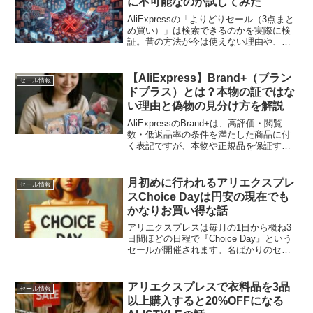
に不可能なのか試してみた
AliExpressの「よりどりセール（3点まと
め買い）」は検索できるのかを実際に検
証。昔の方法が今は使えない理由や、よ
りどり商品だけを探せない仕組み、そこ
に見える販売戦略について考察します。
【AliExpress】Brand+（ブラン
セール情報
ドプラス）とは？本物の証ではな
い理由と偽物の見分け方を解説
AliExpressのBrand+は、高評価・閲覧
数・低返品率の条件を満たした商品に付
く表記ですが、本物や正規品を保証する
制度ではありません。実際には権利的に
問題がある商品や模倣品にも付いている
ことがあり、正規品表示だけで判断する
月初めに行われるアリエクスプレ
セール情報
のは危険です。Brand+の意味と注意点、
スChoice Dayは円安の現在でも
偽物を見分ける際のポイントを整理した
かなりお買い得な話
ガイドです。
アリエクスプレスは毎月の1日から概ね3
日間ほどの日程で『Choice Day』という
セールが開催されます。名ばかりのセー
ルが日々開催されているアリエクスプレ
スではありますが、このChoice Dayは本
当にお買い得であり、かなりキツめの円
アリエクスプレスで衣料品を3品
セール情報
安...
以上購入すると20%OFFになる