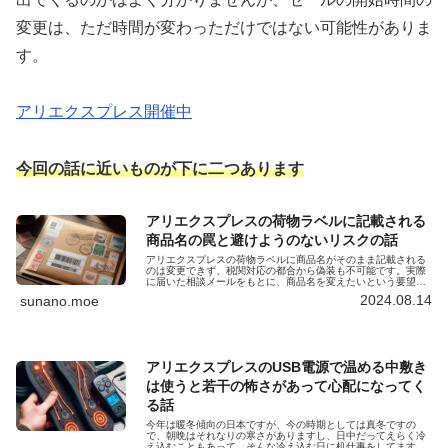
変更は、ただ時間が変わっただけではない可能性がありま
す。
アリエクスプレス開催中
今回の話に近いものが下に二つあります
アリエクスプレスの荷物ラベルに記載される
商品名の罠と避けようのないリスクの話
アリエクスプレスの荷物ラベルに商品名がそのまま記載される
のは変更できず、税関対応の都合から偽装も不可能です。実際
に届いた相談メールをもとに、商品名を変えたいという要望が
なぜ現実的でないのか、物流の仕組みとリスクを解説します。
2024.08.14
sunano.moe
アリエクスプレスのUSB電源で温める中敷き
は使うと若干の怖さがあって心配になってく
る話
今年は暖冬傾向の日本ですが、今の時期としては真冬ですの
で、朝晩はそれなりの寒さがありますし、日中だってえらく冷
え込むこともあって、そんな冷え込む日に机仕事をしてます