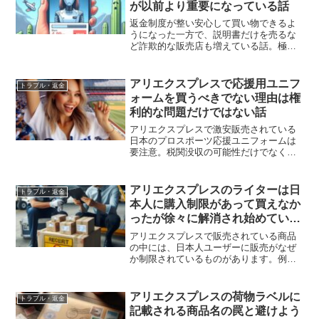
が以前より重要になっている話
返金制度が整い安心して買い物できるよ
うになった一方で、説明書だけを売るな
ど詐欺的な販売店も増えている話。極端
に安い商品や評価の低い店は要注意で、
商品名と説明文を読むことがトラブル回
避の鍵になります。
アリエクスプレスで応援用ユニフ
トラブル・返金
ォームを買うべきでない理由は権
利的な問題だけではない話
アリエクスプレスで激安販売されている
日本のプロスポーツ応援ユニフォームは
要注意。税関没収の可能性だけでなく、
プリントTシャツや紙のような粗悪品が届
くケースもあります。
アリエクスプレスのライターは日
トラブル・返金
本人に購入制限があって買えなか
ったが徐々に解消され始めている
話
アリエクスプレスで販売されている商品
の中には、日本人ユーザーに販売がなぜ
か制限されているものがあります。例え
ば、眼鏡や老眼鏡は日本人ユーザーが購
入することがどうしてもできず、理由は
定かではないのですが、何をどうやって
アリエクスプレスの荷物ラベルに
トラブル・返金
も日本からアクセスしてい...
記載される商品名の罠と避けよう