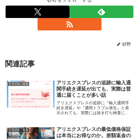
砂野
関連記事
アリエクスプレスの追跡に輸入通
トラブル・返金
関手続き遅延が出ても、実際は普
通に届くことが多い話
アリエクスプレスの追跡に『輸入通関手
続き遅延』や『通関トラブル発生』と表
示されても、実際には抜き打ち検査に当
たっただけで普通に届くことが多い話。
ホットラインに電話すると荷物の状況も
確認でき、意外と安心できました。
アリエクスプレスの最低価格保証
トラブル・返金
は本当にお得なのか。差額返金の