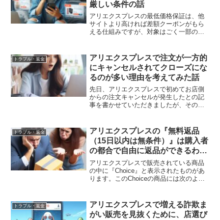
厳しい条件の話
アリエクスプレスの最低価格保証は、他
サイトより高ければ差額クーポンがもら
える仕組みですが、対象はごく一部の商
品で、月間10個以上の販売実績など厳し
い条件があります。実際に使える場面は
限られるという内容です。
アリエクスプレスで注文が一方的
トラブル・返金
にキャンセルされてクローズにな
るのが多い理由を考えてみた話
先日、アリエクスプレスで初めてお店側
からの注文キャンセルが発生したとの記
事を書かせていただきましたが、その後
も注文が一方的にキャンセルとなる事例
が個人的にいくつか出ております。私は
割と長きに渡ってアリエクスプレスを利
アリエクスプレスの『無料返品
トラブル・返金
用しておりますが、お店側...
（15日以内は無条件）』は購入者
の都合で自由に返品ができるわけ
ではない話
アリエクスプレスで販売されている商品
の中に『Choice』と表示されたものがあ
ります。このChoiceの商品には次のよう
に記されております。· 無料配送· 迅速配
送 7日お届けで※月※日にお届け予定· 無
料返品 （15日以内は無条件）無料配...
アリエクスプレスで増える詐欺ま
トラブル・返金
がい販売を見抜くために、店選び