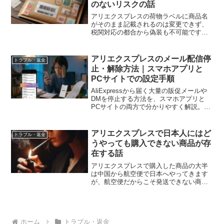
のないリスクの話
アリエクスプレスの荷物ラベルに商品名
がそのまま記載されるのは変更できず、
税関対応の都合から偽装も不可能です。
実際に届いた相談メールをもとに、商品
名を変えたいという要望がなぜ現実的で
ないのか、物流の仕組みとリスクを解説
アリエクスプレスのメール配信停
トラブル・返金
します。
止・解除方法｜スマホアプリと
PCサイトでの設定手順
AliExpressから届く大量の販促メールや
DMを停止する方法を、スマホアプリと
PCサイトの両方で分かりやすく解説。通
知設定からメール購読を開き、プロモー
ションとサービスをオフにするだけで迷
惑メールのような配信を簡単に減らせま
アリエクスプレスで日本人にはど
トラブル・返金
す。注文通知だけ残す際の注意点や、配
うやっても購入できない商品が存
信停止後も届く重要メールの扱いについ
在する話
ても整理したガイドです。
アリエクスプレスで購入した商品の大半
は中国から航空便で日本へやってきます
が、航空便だからこそ発送できない商品
が存在します。明らかに分かる危険物は
もとより、発火事故のニュースをよく目
にするリチウムイオン電池は単体で航空
便にて発送すること自体が...
ホーム
トラブル・返金