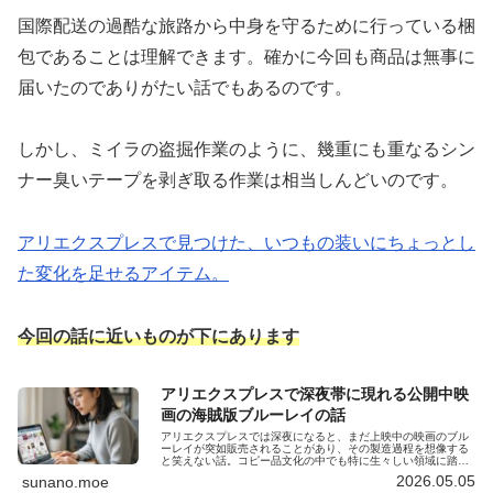
国際配送の過酷な旅路から中身を守るために行っている梱
包であることは理解できます。確かに今回も商品は無事に
届いたのでありがたい話でもあるのです。
しかし、ミイラの盗掘作業のように、幾重にも重なるシン
ナー臭いテープを剥ぎ取る作業は相当しんどいのです。
アリエクスプレスで見つけた、いつもの装いにちょっとし
た変化を足せるアイテム。
今回の話に近いものが下にあります
アリエクスプレスで深夜帯に現れる公開中映
画の海賊版ブルーレイの話
アリエクスプレスでは深夜になると、まだ上映中の映画のブル
ーレイが突如販売されることがあり、その製造過程を想像する
と笑えない話。コピー品文化の中でも特に生々しい領域に踏み
込んだ例を紹介します。
2026.05.05
sunano.moe