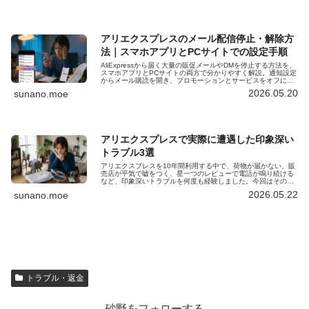
アリエクスプレスのメール配信停止・解除方
法｜スマホアプリとPCサイトでの設定手順
AliExpressから届く大量の販促メールやDMを停止する方法を、
スマホアプリとPCサイトの両方で分かりやすく解説。通知設定
からメール購読を開き、プロモーションとサービスをオフにす
るだけで迷惑メールのような配信を簡単に減らせます。注文通
2026.05.20
sunano.moe
知だけ残す際の注意点や、配信停止後も届く重要メールの扱い
についても整理したガイドです。
アリエクスプレスで実際に遭遇した印象深い
トラブル3選
アリエクスプレスを10年間利用する中で、荷物が届かない、販
売店が平気で嘘をつく、星一つのレビューで電話が鳴り続ける
など、印象深いトラブルを何度も経験しました。今回はその中
から特に強烈だった3つを紹介します。
2026.05.22
sunano.moe
トラブル・返金
砂野をフォローする