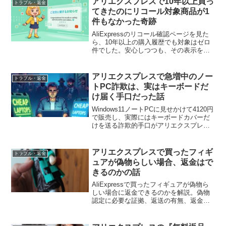
アリエクスプレスで10年以上買っ
トラブル・返金
てきたのにリコール対象商品が1
件もなかった奇跡
AliExpressのリコール確認ページを見た
ら、10年以上の購入履歴でも対象はゼロ
件でした。安心しつつも、その表示をそ
のまま信じていいのか少し考えた話で
す。
アリエクスプレスで急増中のノー
トラブル・返金
トPC詐欺は、実はキーボードだ
け届く手口だった話
Windows11ノートPCに見せかけて4120円
で販売し、実際にはキーボードカバーだ
けを送る詐欺的手口がアリエクスプレス
で増加中。返金制度はあるものの、月5回
以上の返金は不利になる可能性もあり、
安過ぎる商品には注意が必要です。
アリエクスプレスで買ったフィギ
トラブル・返金
ュアが偽物らしい場合、返金はで
きるのかの話
AliExpressで買ったフィギュアが偽物ら
しい場合に返金できるのかを解説。偽物
認定に必要な証拠、返送の有無、返金判
断の実情、最初から怪しい商品を避ける
重要性まで実例ベースで紹介します。