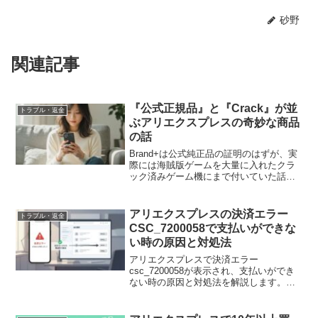
砂野
関連記事
『公式正規品』と『Crack』が並
トラブル・返金
ぶアリエクスプレスの奇妙な商品
の話
Brand+は公式純正品の証明のはずが、実
際には海賊版ゲームを大量に入れたクラ
ック済みゲーム機にまで付いていた話。
OFFICIAL AUTHENTICと書かれながら選
択肢に“Crack”がある矛盾は、アリエクス
プレスのBrand+文化の限界をよく表して
アリエクスプレスの決済エラー
トラブル・返金
います。
CSC_7200058で支払いができな
い時の原因と対処法
アリエクスプレスで決済エラー
csc_7200058が表示され、支払いができ
ない時の原因と対処法を解説します。支
払い画面では通らなくても、一旦中止し
て注文画面から個別に支払えば購入でき
る場合があります。