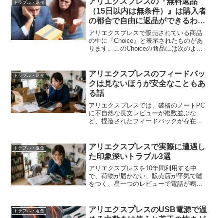
アリエクスプレスの『無料返品
トラブル・返金
（15日以内は無条件）』は購入者
の都合で自由に返品ができるわけ
ではない話
アリエクスプレスで販売されている商品
の中に『Choice』と表示されたものがあ
ります。このChoiceの商品には次のよう
に記されております。· 無料配送· 迅速配
送 7日お届けで※月※日にお届け予定· 無
料返品 （15日以内は無条件）無料配...
アリエクスプレスのフィードバッ
トラブル・返金
クは見ないほうが安全なこともあ
る話
アリエクスプレスでは、破格のノートPC
に不自然な長文レビューが複数並ぶな
ど、捏造されたフィードバックが存在し
ます。日本人になりすました偽コメント
も多く、判断を誤る危険性が高い。フィ
ードバックは悪い意見だけを見るほうが
アリエクスプレスで実際に遭遇し
トラブル・返金
安全という話です。
た印象深いトラブル3選
アリエクスプレスを10年間利用する中
で、荷物が届かない、販売店が平気で嘘
をつく、星一つのレビューで電話が鳴り
続けるなど、印象深いトラブルを何度も
経験しました。今回はその中から特に強
烈だった3つを紹介します。
アリエクスプレスのUSB電源で温
トラブル・返金