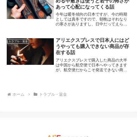
める中敷きは使うと若干の怖さが
あって心配になってくる話
今年は暖冬傾向の日本ですが、今の時期
としては真冬ですので、朝晩はそれなり
の寒さがありますし、日中だってえらく
冷え込むこともあって、そんな冷え込む
日に机仕事をしてますと、足先がとてつ
もなく冷えてしまうことがあります。足
アリエクスプレスで日本人にはど
トラブル・返金
先の冷えを防ぐために温か...
うやっても購入できない商品が存
在する話
アリエクスプレスで購入した商品の大半
は中国から航空便で日本へやってきます
が、航空便だからこそ発送できない商品
が存在します。明らかに分かる危険物は
もとより、発火事故のニュースをよく目
にするリチウムイオン電池は単体で航空
便にて発送すること自体が...
ホーム
トラブル・返金