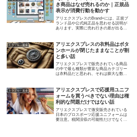
き商品はなぜ売れるのか｜正規品
表示が消費行動を動かす
アリエクスプレスのBrand+には、正規ブ
ランド品や公式純正品を思わせる説明が
あります。実際に売れ行きの差が出る様
子から、その表示が消費行動に与える影
響を見ます。
アリエクスプレスの衣料品はボタ
トラブル・返金
ンホールが閉じたままなことが割
と多い話
アリエクスプレスで販売されている商品
の中で最も種類が豊富な商品カテゴリー
は衣料品だと思われ、それは膨大な数の
様々な衣料品が安価で売られておりま
す。種類が豊富であるということは、選
びやすい利点がある反面、とんでもない
アリエクスプレスで応援用ユニフ
トラブル・返金
クオリティの商品が平気で売...
ォームを買うべきでない理由は権
利的な問題だけではない話
アリエクスプレスで激安販売されている
日本のプロスポーツ応援ユニフォームは
要注意。税関没収の可能性だけでなく、
プリントTシャツや紙のような粗悪品が届
くケースもあります。