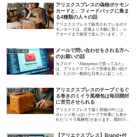
の販売価格と比べると五分の一ほどで買
アリエクスプレスの偽物ポケモン
トラブル・返金
えるものがあったりしますし...
カードと、フィードバックに集ま
る4種類の人々の話
アリエクスプレスで販売されているポケ
モンカードは、定価より大幅に安く、レ
アカードまで格安で並んでいます。フィ
ードバック欄を見ていると、購入者は大
きく4種類に分かれ、そこには偽物商品を
取り巻く人間模様がかなり色濃く表れて
メールで問い合わせをされる方へ
トラブル・返金
います。
のお願いの話
当ブログ・『Aliexpressで買ってみた』
は、アリエクスプレスで安物を買い続け
る、ただの一般的な日本人に起こった出
来事を日々書き殴ってご紹介しているだ
けのものであり、この部分をどうか踏ま
えていただきまして今後ともお読みいた
アリエクスプレスのテープぐるぐ
トラブル・返金
だけると幸いで...
る巻きのミイラ風梱包は毎回開封
に苦労させられる
アリエクスプレスで届く荷物の中には、
オレンジ色っぽいテープで何重にも巻か
れた“ミイラ風梱包”があります。開封のし
づらさや強烈な臭いなど、毎回苦労させ
られる実体験をまとめました。
【アリエクスプレス】Brand+付
トラブル・返金