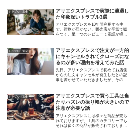
て使っているだけで、その言葉の意味と
してのトラブルが発生して深刻な事態に
アリエクスプレスで実際に遭遇し
トラブル・返金
なったことはないですし、も...
た印象深いトラブル3選
アリエクスプレスを10年間利用する中
で、荷物が届かない、販売店が平気で嘘
をつく、星一つのレビューで電話が鳴り
続けるなど、印象深いトラブルを何度も
経験しました。今回はその中から特に強
烈だった3つを紹介します。
アリエクスプレスで注文が一方的
トラブル・返金
にキャンセルされてクローズにな
るのが多い理由を考えてみた話
先日、アリエクスプレスで初めてお店側
からの注文キャンセルが発生したとの記
事を書かせていただきましたが、その後
も注文が一方的にキャンセルとなる事例
が個人的にいくつか出ております。私は
割と長きに渡ってアリエクスプレスを利
アリエクスプレスで買う工具は当
トラブル・返金
用しておりますが、お店側...
たりハズレの振り幅が大きいので
注意が必要な話
アリエクスプレスには様々な商品が売ら
れておりますが、工具のカテゴリーでも
それは多くの商品が販売されておりま
す。アリエクスプレスの工具はお値段が
異様に安いものが多く、特に日本国内で