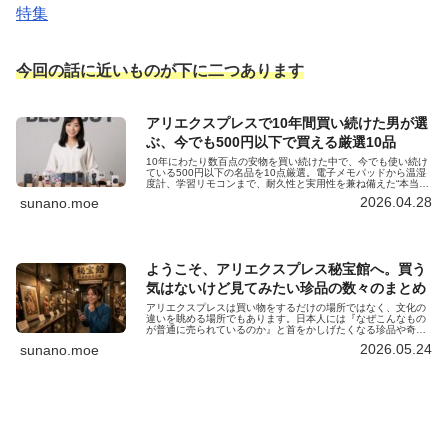
特集
今回の話に近いものが下に二つあります
アリエクスプレスで10年間買い続けた男が選
ぶ、今でも500円以下で買える厳選10品
10年にわたり数百点の安物を買い続けた中で、今でも使い続け
ている500円以下の名品を10点厳選。電子メモパッドから温湿
度計、学習リモコンまで、耐久性と実用性を兼ね備えた“本当に
買って良かった”商品を紹介します。
2026.04.28
sunano.moe
ようこそ、アリエクスプレス秘宝館へ。買う
気はないけど見てみたい珍品の数々のまとめ
アリエクスプレスは買い物をするだけの場所ではなく、文化の
違いを眺める場所でもあります。日本人には『なぜこんなもの
が普通に売られているのか』と首をかしげたくなる珍品や奇妙
な商品を、カテゴリー別にまとめたページです。
2026.05.24
sunano.moe