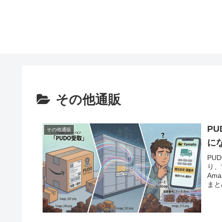
その他通販
P
その他通販
に
PU
り、
Am
まと