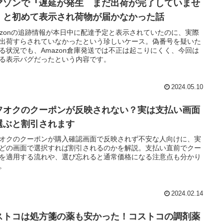
マゾンで『遅延が発生 まだ出荷が完了していませ
』と初めて表示され荷物が届かなかった話
azonの追跡情報が本日中に配達予定と表示されていたのに、実際
出荷すらされていなかったという珍しいケース。偽番号を疑いた
る状況でも、Amazon倉庫発送では不正は起こりにくく、今回は
る表示バグだったという内容です。
2024.05.10
フオクのクーポンが反映されない？実は支払い画面
選ぶと割引されます
オクのクーポンが購入確認画面で反映されず不安な人向けに、実
どの画面で選択すれば割引されるのかを解説。支払い直前でクー
を適用する流れや、選び忘れると通常価格になる注意点も分かり
。
2024.02.14
ストコは処方箋の薬も安かった！コストコの調剤薬