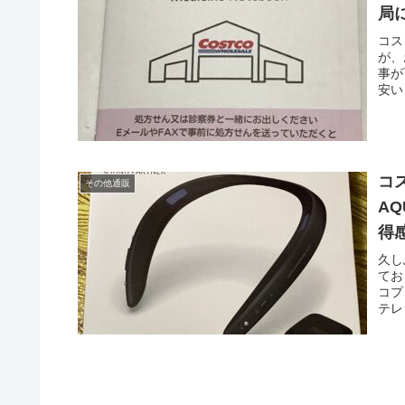
局
コス
が、
事が
安い
コ
その他通販
A
得
久し
てお
コプ
テレ