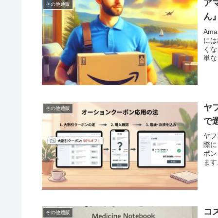
ア
その他通販
ん
Am
には
くな
単な
ヤ
その他通販
で
ヤフ
際に
ポン
ます
コ
その他通販