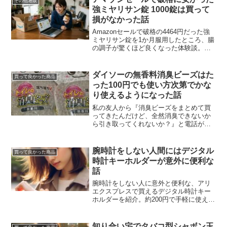
その他通販
強ミヤリサン錠 1000錠は買って
損がなかった話
Amazonセールで破格の4464円だった強
ミヤリサン錠を1か月服用したところ、腸
の調子が驚くほど良くなった体験談。個
人差はあるものの、通常5680円の整腸剤
がセールで安く買えた点は確かにお得だ
ったという内容です。
ダイソーの無香料消臭ビーズはた
買って良かった商品
った100円でも使い方次第でかな
り使えるようになった話
私の友人から『消臭ビーズをまとめて買
ってきたんだけど、全然消臭できないか
ら引き取ってくれないか？』と電話があ
ったのは先日の事。なんでも、物置の中
の臭いをどうにかしたいと消臭ビーズを
買ってきて設置してみたものの、1週間が
腕時計をしない人間にはデジタル
買って良かった商品
経過しても臭いは全く改...
時計キーホルダーが意外に便利な
話
腕時計をしない人に意外と便利な、アリ
エクスプレスで買えるデジタル時計キー
ホルダーを紹介。約200円で手軽に使える
利点や、時刻のズレといった安価品なら
ではの弱点まで、実用目線で率直にレビ
ューしています。
知り合い宅でタバコ型シャボン玉