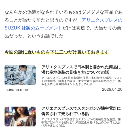
なんらかの偽装がなされているものはダメダメな商品であ
ることが当たり前だと思うのですが、
アリエクスプレスの
SUZUKI社製のムーブメント
だけは真逆で、大当たりの商
品だった、というお話でした。
今回の話に近いものを下に二つだけ置いておきます
アリエクスプレスで日本製と書かれた商品に
潜む産地偽装の見抜き方についての話
アリエクスプレスの“日本製偽装”商品に多い特徴を解説。フォン
トの違和感、縦書きの誤り、促音や音引きの不自然さなど、偽
装を見抜く具体的ポイントをまとめた話。
2026.04.20
sunano.moe
アリエクスプレスでスタンガンが懐中電灯に
偽装されて売られている話
アリエクスプレスで多発するスタンガンの偽装販売を解説。懐
中電灯型やスマホ型など、武器禁止を避けるための手口と見分
け方をまとめた話。