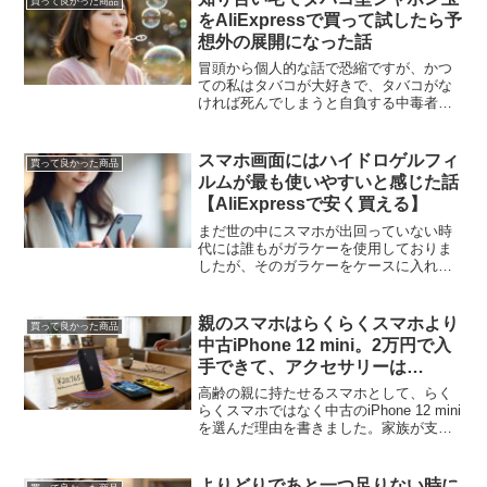
買って良かった商品
をAliExpressで買って試したら予
想外の展開になった話
冒頭から個人的な話で恐縮ですが、かつ
ての私はタバコが大好きで、タバコがな
ければ死んでしまうと自負する中毒者で
した。しかし、今から20年ほど前に原因
不明の肺炎のような症状に突然見舞わ
れ、医師からタバコは即刻やめなさいと
スマホ画面にはハイドロゲルフィ
買って良かった商品
言われるも、そんなことに...
ルムが最も使いやすいと感じた話
【AliExpressで安く買える】
まだ世の中にスマホが出回っていない時
代には誰もがガラケーを使用しておりま
したが、そのガラケーをケースに入れ
る、あるいは画面にフィルムを貼るとい
う人間はかなりの少数派でした。なぜな
ら、ガラケーを地面へ落としたとて、そ
親のスマホはらくらくスマホより
買って良かった商品
う滅多に壊れるものではなか...
中古iPhone 12 mini。2万円で入
手できて、アクセサリーは
AliExpressで選ぶ
高齢の親に持たせるスマホとして、らく
らくスマホではなく中古のiPhone 12 mini
を選んだ理由を書きました。家族が支援
しやすいこと、軽くて扱いやすいこと、2
万円前後で揃えやすいこと、AliExpress
でケースを選べることまで含めて紹介し
よりどりであと一つ足りない時に