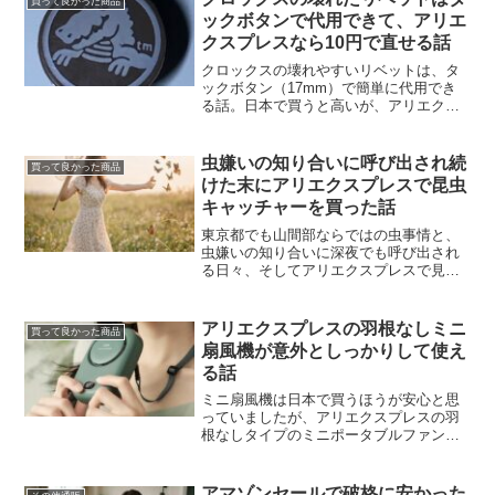
買って良かった商品
ックボタンで代用できて、アリエ
クスプレスなら10円で直せる話
クロックスの壊れやすいリベットは、タ
ックボタン（17mm）で簡単に代用でき
る話。日本で買うと高いが、アリエクス
プレスなら10個100円ほどで手に入り、ト
ンカチで2回叩くだけで修理完了。歩行不
能になる前に安価に直せます。
虫嫌いの知り合いに呼び出され続
買って良かった商品
けた末にアリエクスプレスで昆虫
キャッチャーを買った話
東京都でも山間部ならではの虫事情と、
虫嫌いの知り合いに深夜でも呼び出され
る日々、そしてアリエクスプレスで見つ
けたポータブル昆虫キャッチャーについ
て書いた話です。
アリエクスプレスの羽根なしミニ
買って良かった商品
扇風機が意外としっかりして使え
る話
ミニ扇風機は日本で買うほうが安心と思
っていましたが、アリエクスプレスの羽
根なしタイプのミニポータブルファンが
千円前後とは思えない品質だった話。風
量も強く、耐久性もあり、意外な掘り出
し物でした。
アマゾンセールで破格に安かった